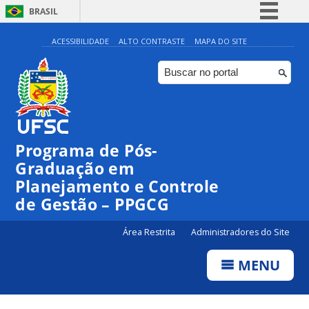
BRASIL
Simplifique!
ACESSIBILIDADE
ALTO CONTRASTE
MAPA DO SITE
Comunica BR
Participe
Acesso à informação
Legislação
Programa de Pós-
Canais
Graduação em
Planejamento e Controle
de Gestão – PPGCG
Área Restrita
Administradores do Site
MENU