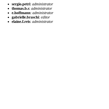
sergio.petri
:
administrator
thomas.b.s
:
administrator
e.hoffmann
:
administrator
gabrielle.braschi
:
editor
elaine.f.reis
:
administrator