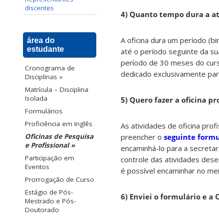
discentes
4) Quanto tempo dura a at
A oficina dura um período (b
área do
estudante
até o período seguinte da su
período de 30 meses do curs
Cronograma de
dedicado exclusivamente para
Disciplinas »
Matrícula – Disciplina
Isolada
5) Quero fazer a oficina p
Formulários
Proficiência em Inglês
As atividades de oficina pro
preencher o
seguinte formu
Oficinas de Pesquisa
e Profissional »
encaminhá-lo para a secret
Participação em
controle das atividades des
Eventos
é possível encaminhar no meio
Prorrogação de Curso
Estágio de Pós-
6) Enviei o formulário e a 
Mestrado e Pós-
Doutorado