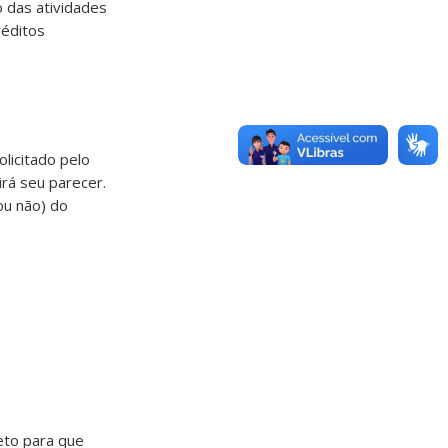
o das atividades
réditos
licitado pelo
irá seu parecer.
ou não) do
jeto para que