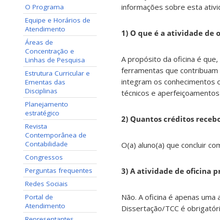
informações sobre esta ativi
O Programa
Equipe e Horários de
Atendimento
1) O que é a atividade de o
Áreas de
Concentração e
A propósito da oficina é que
Linhas de Pesquisa
ferramentas que contribuam 
Estrutura Curricular e
integram os conhecimentos o
Ementas das
Disciplinas
técnicos e aperfeiçoamentos
Planejamento
estratégico
2) Quantos créditos recebo 
Revista
Contemporânea de
Contabilidade
O(a) aluno(a) que concluir co
Congressos
Perguntas frequentes
3) A atividade de oficina p
Redes Sociais
Não. A oficina é apenas uma 
Portal de
Atendimento
Dissertação/TCC é obrigatóri
Representantes