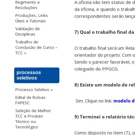
A oficina não tem status de d
Regimento e
Resoluções
da oficina, e quando o traba
Produções, Links
correspondentes serão lançad
Úteis e Tutoriais
Validação de
7) Qual o trabalho final da
Disciplinas
Trabalho de
Conclusão de Curso –
O trabalho final será um Rel
TCC »
orientador do projeto. Com o 
Sendo o parecer favorável, o
colegiado do PPGCG.
processos
seletivos
8) Existe um modelo de rel
Processo Seletivo »
Edital de Bolsas
Sim. Clique no link:
modelo de
FAPESC
Seleção de Melhor
TCC e Produto
9) Terminei o relatório téc
Técnico ou
Tecnológico
Como disposto no item (7), o 