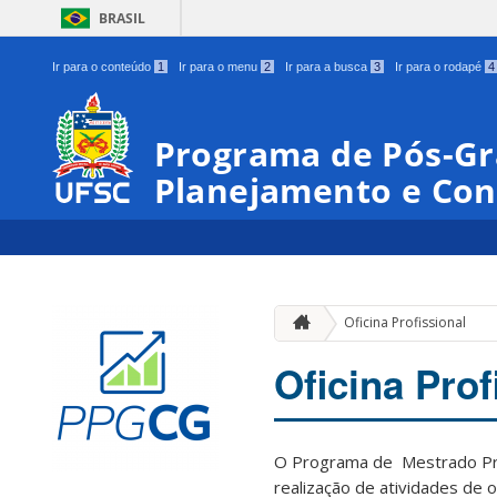
BRASIL
Ir para o conteúdo
1
Ir para o menu
2
Ir para a busca
3
Ir para o rodapé
4
Programa de Pós-G
Planejamento e Con
Oficina Profissional
Oficina Prof
O Programa de Mestrado Prof
realização de atividades de o