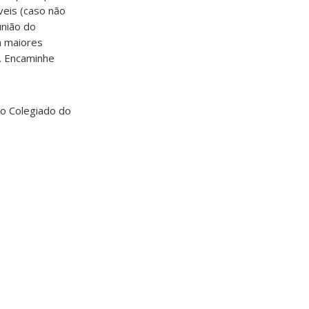
veis (caso não
união do
a maiores
. Encaminhe
lo Colegiado do