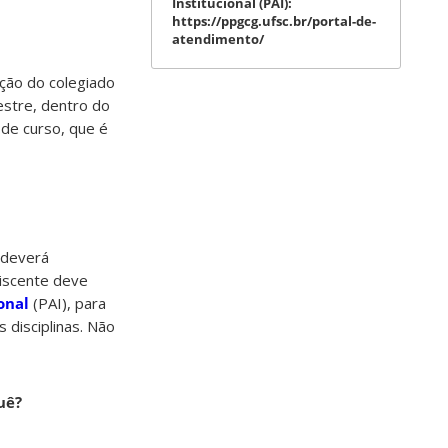
Institucional (PAI):
https://ppgcg.ufsc.br/portal-de-
atendimento/
ação do colegiado
estre, dentro do
de curso, que é
 deverá
discente deve
onal
(PAI), para
disciplinas. Não
uê?