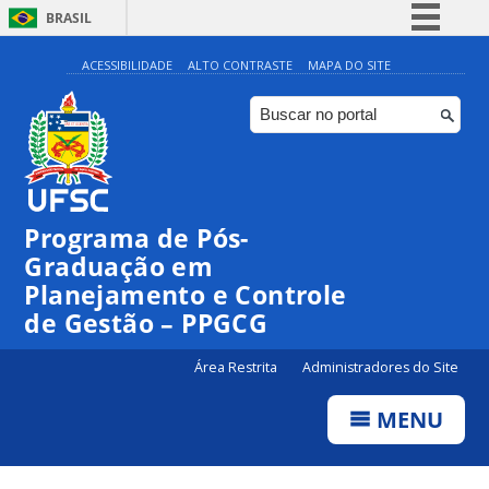
BRASIL
Simplifique!
ACESSIBILIDADE
ALTO CONTRASTE
MAPA DO SITE
Comunica BR
Participe
Acesso à informação
Legislação
Programa de Pós-
Canais
Graduação em
Planejamento e Controle
de Gestão – PPGCG
Área Restrita
Administradores do Site
MENU