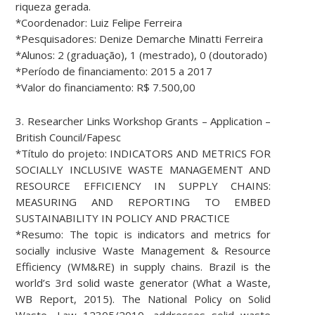
riqueza gerada.
*Coordenador: Luiz Felipe Ferreira
*Pesquisadores: Denize Demarche Minatti Ferreira
*Alunos: 2 (graduação), 1 (mestrado), 0 (doutorado)
*Período de financiamento: 2015 a 2017
*Valor do financiamento: R$ 7.500,00
3. Researcher Links Workshop Grants – Application –
British Council/Fapesc
*Título do projeto: INDICATORS AND METRICS FOR
SOCIALLY INCLUSIVE WASTE MANAGEMENT AND
RESOURCE EFFICIENCY IN SUPPLY CHAINS:
MEASURING AND REPORTING TO EMBED
SUSTAINABILITY IN POLICY AND PRACTICE
*Resumo: The topic is indicators and metrics for
socially inclusive Waste Management & Resource
Efficiency (WM&RE) in supply chains. Brazil is the
world’s 3rd solid waste generator (What a Waste,
WB Report, 2015). The National Policy on Solid
Waste, Law 12305/2010, addresses solid waste