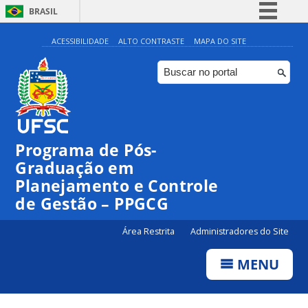
BRASIL
Simplifique!
ACESSIBILIDADE
ALTO CONTRASTE
MAPA DO SITE
Comunica BR
Participe
Acesso à informação
Legislação
Programa de Pós-
Canais
Graduação em
Planejamento e Controle
de Gestão – PPGCG
Área Restrita
Administradores do Site
MENU