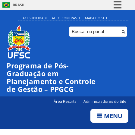
BRASIL
Simplifique!
ACESSIBILIDADE
ALTO CONTRASTE
MAPA DO SITE
Comunica BR
Participe
Acesso à informação
Legislação
Programa de Pós-
Canais
Graduação em
Planejamento e Controle
de Gestão – PPGCG
Área Restrita
Administradores do Site
MENU