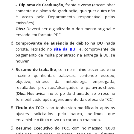
– Diploma de Graduação,
frent
e e verso (e
ncaminhar
somente o diploma de graduação, qualquer outro não
é aceito pelo Departamento responsável pelas
emissões).
Obs.:
Deverá ser digitalizado o documento original e
enviado em formato PDF.
Comprovante de ausência de débito na BU
(nada
consta, retirado no
site da BU
); e, comprovante de
pagamento de multa por atraso na entrega à BU, se
houver.
Resumo do trabalho
, com no mínimo trezentas e no
máximo quinhentas palavras, contendo escopo,
objetivo, síntese da metodologia empregada,
resultados previstos/alcançados e palavras-chave.
(
Obs
.: Nos avisar no corpo do chamado, se o resumo
foi modificado após agendamento da defesa de TCC).
Título do TCC:
caso tenha sido modificado após os
ajustes solicitados pela banca, pedimos que
encaminhe o título novo no corpo do chamado.
Resumo Executivo do TCC,
com no máximo 4.000
palavras, incluindo quadros, tabelas e figuras,