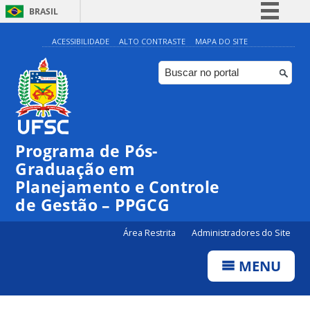
BRASIL
Simplifique!
ACESSIBILIDADE
ALTO CONTRASTE
MAPA DO SITE
Comunica BR
Participe
Acesso à informação
Legislação
Programa de Pós-
Canais
Graduação em
Planejamento e Controle
de Gestão – PPGCG
Área Restrita
Administradores do Site
MENU