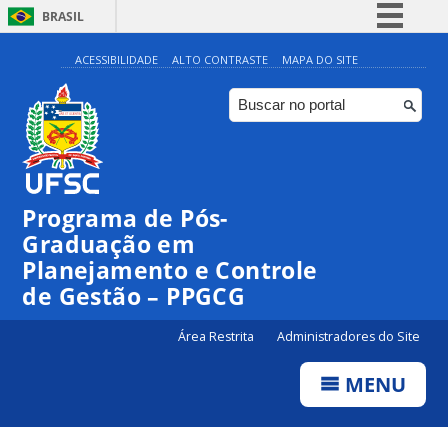
BRASIL
Simplifique!
ACESSIBILIDADE
ALTO CONTRASTE
MAPA DO SITE
Comunica BR
Participe
Acesso à informação
Legislação
Programa de Pós-
Canais
Graduação em
Planejamento e Controle
de Gestão – PPGCG
Área Restrita
Administradores do Site
MENU