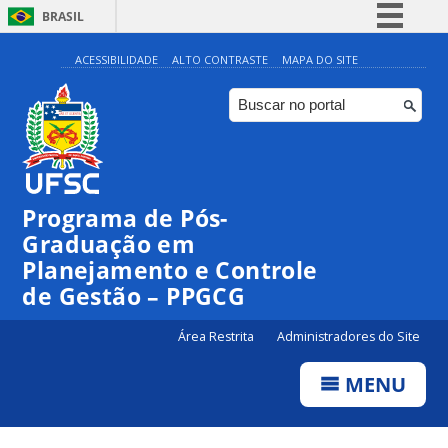
BRASIL
Simplifique!
ACESSIBILIDADE
ALTO CONTRASTE
MAPA DO SITE
Comunica BR
Participe
Acesso à informação
Legislação
Programa de Pós-
Canais
Graduação em
Planejamento e Controle
de Gestão – PPGCG
Área Restrita
Administradores do Site
MENU