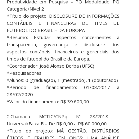
Produtividade em Pesquisa – PQ Modalidade: PQ
Categoria/Nível 2
*Título do projeto: DISCLOSURE DE INFORMAÇÕES
CONTÁBEIS E FINANCEIRAS DE TIMES DE
FUTEBOL DO BRASIL E DA EUROPA
*Resumo: Estudar aspectos concernentes a
transparência, governança e disclosure dos
aspectos contábeis, financeiros e gerenciais dos
times de futebol do Brasil e da Europa.
*Coordenador: José Alonso Borba (UFSC)
*Pesquisadores:
*Alunos: 0 (graduação), 1 (mestrado), 1 (doutorado)
*Período de financiamento: 01/03/2017 a
28/02/2020
*Valor do financiamento: R$ 39.600,00
2.Chamada MCTIC/CNPq Nº 28/2018 –
Universal/Faixa B – De R$ 0,00 a R$ 60.000,00
*Título do projeto: MÁ GESTÃO, DISTÚRBIOS
ÉTICOS E FRAUDES EM ONGS: UMA ANÁLISE