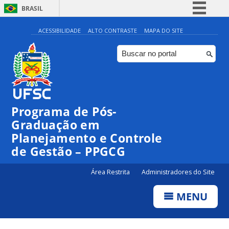
BRASIL
Simplifique!
ACESSIBILIDADE
ALTO CONTRASTE
MAPA DO SITE
Comunica BR
Participe
Acesso à informação
Legislação
Programa de Pós-
Canais
Graduação em
Planejamento e Controle
de Gestão – PPGCG
Área Restrita
Administradores do Site
MENU