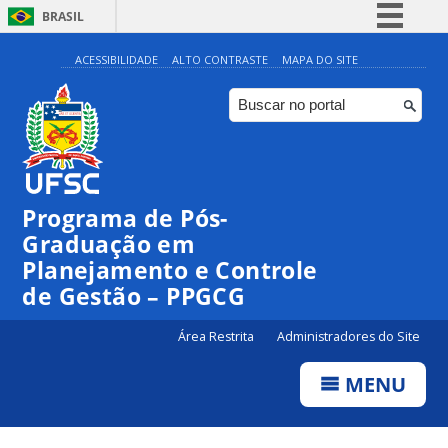
BRASIL
Simplifique!
ACESSIBILIDADE
ALTO CONTRASTE
MAPA DO SITE
Comunica BR
Participe
Acesso à informação
Legislação
Programa de Pós-
Canais
Graduação em
Planejamento e Controle
de Gestão – PPGCG
Área Restrita
Administradores do Site
MENU